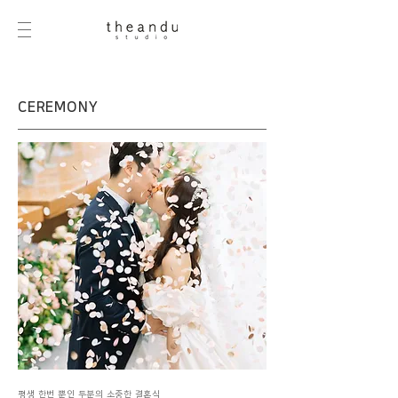
CEREMONY
평생 한번 뿐인 두분의 소중한 결혼식