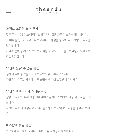
과정도 소중한 결혼
준비
결혼 준비, 복잡하고 어렵게 느껴지지만 모든 과정이 소중하기만 합니다.
그 마음을 알기에 더앤드유는 언제나 진정성을 중심에 두고 신랑, 신부님을
맞이합니다.
만남과 끝이 즐거운 시간으로 간직될 수 있도록, 오늘도 어김없이 노력하는
더앤드유입니다.
당신이 빛날 수
있는 공간
창가의 빛이 공간을 밝혀주는 더앤드유 스튜디오입니다.
자연광이 흐르는 배경에서 두 분만의 행복한 순간을 담아보세요.
당신의 아이디어가 스며든 사진
촬영전, 작가와 함께 신랑 신부님이 희망하는 분위기와 의상 및 소품을 논의
합니다.
사진에 두 분의 개성과 아이디어를 반영하는 매력적인 과정을 경험해 보세
요.
따스함이 물든 공간
친근함과 따스함이 묻어나는 더앤드유 작가들이 함께합니다.